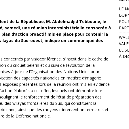
LE N
BURN
ident de la République, M. Abdelmadjid Tebboune, le
POUR
idé, samedi, une réunion interministérielle consacrée à
PART
 plan d’action proactif mis en place pour contenir la
WALL
wilayas du Sud-ouest, indique un communiqué des
VALE
LE S
À DE
lis concernés par visioconférence, s’inscrit dans le cadre de
on du criquet pèlerin et du suivi de l’évolution de la
mises à jour de l’Organisation des Nations Unies pour
ploitation des capacités nationales en matière d’imagerie
es exposés présentés lors de la réunion ont mis en évidence
 d’action élaborés à cet effet, lesquels ont démontré leur
soulignant le renforcement de l’état de préparation des
eau des wilayas frontalières du Sud, qui constituent la
cridienne, ainsi que des moyens d’intervention terrestres et
re de la Défense nationale.