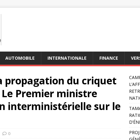
AUTOMOBILE
INTERNATIONALE
FINANCE
VER
la propagation du criquet
CAMP
L’AF
: Le Premier ministre
RETR
NATI
 interministérielle sur le
TAMA
RATI
D’ÉN
PROJ
0
GÉNÉ