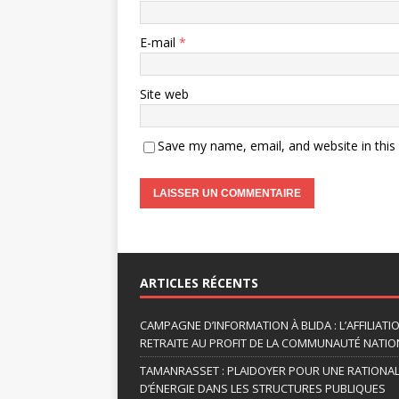
E-mail
*
Site web
Save my name, email, and website in this
A
l
t
ARTICLES RÉCENTS
e
r
CAMPAGNE D’INFORMATION À BLIDA : L’AFFILIAT
n
RETRAITE AU PROFIT DE LA COMMUNAUTÉ NATION
a
TAMANRASSET : PLAIDOYER POUR UNE RATIONA
t
D’ÉNERGIE DANS LES STRUCTURES PUBLIQUES
i