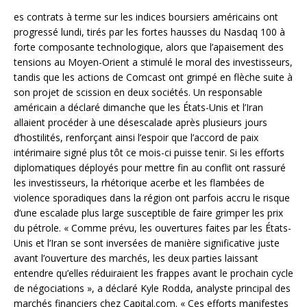
es contrats à terme sur les indices boursiers américains ont
progressé lundi, tirés par les fortes hausses du Nasdaq 100 à
forte composante technologique, alors que l’apaisement des
tensions au Moyen-Orient a stimulé le moral des investisseurs,
tandis que les actions de Comcast ont grimpé en flèche suite à
son projet de scission en deux sociétés. Un responsable
américain a déclaré dimanche que les États-Unis et l’Iran
allaient procéder à une désescalade après plusieurs jours
d’hostilités, renforçant ainsi l’espoir que l’accord de paix
intérimaire signé plus tôt ce mois-ci puisse tenir. Si les efforts
diplomatiques déployés pour mettre fin au conflit ont rassuré
les investisseurs, la rhétorique acerbe et les flambées de
violence sporadiques dans la région ont parfois accru le risque
d’une escalade plus large susceptible de faire grimper les prix
du pétrole. « Comme prévu, les ouvertures faites par les États-
Unis et l’Iran se sont inversées de manière significative juste
avant l’ouverture des marchés, les deux parties laissant
entendre qu’elles réduiraient les frappes avant le prochain cycle
de négociations », a déclaré Kyle Rodda, analyste principal des
marchés financiers chez Capital.com. « Ces efforts manifestes