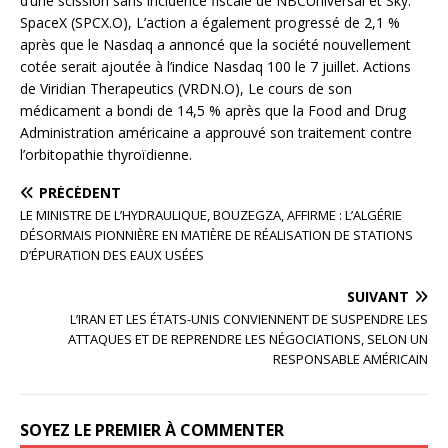
d’une scission sans incidence fiscale de NBCUniversal et Sky.
SpaceX (SPCX.O), L’action a également progressé de 2,1 %
après que le Nasdaq a annoncé que la société nouvellement
cotée serait ajoutée à l’indice Nasdaq 100 le 7 juillet. Actions
de Viridian Therapeutics (VRDN.O), Le cours de son
médicament a bondi de 14,5 % après que la Food and Drug
Administration américaine a approuvé son traitement contre
l’orbitopathie thyroïdienne.
PRÉCÉDENT
LE MINISTRE DE L’HYDRAULIQUE, BOUZEGZA, AFFIRME : L’ALGÉRIE
DÉSORMAIS PIONNIÈRE EN MATIÈRE DE RÉALISATION DE STATIONS
D’ÉPURATION DES EAUX USÉES
SUIVANT
L’IRAN ET LES ÉTATS-UNIS CONVIENNENT DE SUSPENDRE LES
ATTAQUES ET DE REPRENDRE LES NÉGOCIATIONS, SELON UN
RESPONSABLE AMÉRICAIN
SOYEZ LE PREMIER À COMMENTER