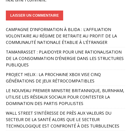
A
CAMPAGNE D’INFORMATION À BLIDA : L’AFFILIATION
l
VOLONTAIRE AU RÉGIME DE RETRAITE AU PROFIT DE LA
t
COMMUNAUTÉ NATIONALE ÉTABLIE À L’ÉTRANGER
e
r
TAMANRASSET : PLAIDOYER POUR UNE RATIONALISATION
n
DE LA CONSOMMATION D’ÉNERGIE DANS LES STRUCTURES
a
PUBLIQUES
t
PROJECT HELIX : LA PROCHAINE XBOX VISE CINQ
i
GÉNÉRATIONS DE JEUX RÉTROCOMPATIBLES
v
e
LE NOUVEAU PREMIER MINISTRE BRITANNIQUE, BURNHAM,
:
UTILISE LES RÉSEAUX SOCIAUX POUR CONTESTER LA
DOMINATION DES PARTIS POPULISTES
WALL STREET S’INTÉRESSE DE PRÈS AUX VALEURS DU
SECTEUR DE LA SANTÉ ALORS QUE LE SECTEUR
TECHNOLOGIQUE EST CONFRONTÉ À DES TURBULENCES