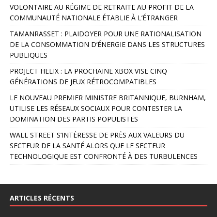
VOLONTAIRE AU RÉGIME DE RETRAITE AU PROFIT DE LA
t
COMMUNAUTÉ NATIONALE ÉTABLIE À L’ÉTRANGER
e
r
TAMANRASSET : PLAIDOYER POUR UNE RATIONALISATION
n
DE LA CONSOMMATION D’ÉNERGIE DANS LES STRUCTURES
a
PUBLIQUES
t
PROJECT HELIX : LA PROCHAINE XBOX VISE CINQ
i
GÉNÉRATIONS DE JEUX RÉTROCOMPATIBLES
v
e
LE NOUVEAU PREMIER MINISTRE BRITANNIQUE, BURNHAM,
:
UTILISE LES RÉSEAUX SOCIAUX POUR CONTESTER LA
DOMINATION DES PARTIS POPULISTES
WALL STREET S’INTÉRESSE DE PRÈS AUX VALEURS DU
SECTEUR DE LA SANTÉ ALORS QUE LE SECTEUR
TECHNOLOGIQUE EST CONFRONTÉ À DES TURBULENCES
ARTICLES RÉCENTS