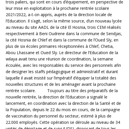
trois paliers, qui sont en cours d’équipement, en perspective de
leur mise en exploitation à la prochaine rentrée scolaire
2021/2022, a-t-on appris, auprès de la direction locale de
l’Education. Il s’agit, selon la même source, d’un nouveau lycée
au niveau du site AADL de la cité El Hosnia, trois CEM réalisés
respectivement à Beni Oudrene dans la commune de Sendjas,
la cité Hosnia de Chlef et dans la commune de l’Oued Sly, en
plus de six écoles primaires réceptionnées à Chlef, Chetia,
Abou Lhassane et Oued Sly. Le directeur de l’Education de la
wilaya avait tenu une réunion de coordination, la semaine
écoulée, avec les responsables du service des personnels afin
de designer les staffs pédagogique et administratif et durant
laquelle il avait insisté sur l’impératif d’équiper la totalité des
nouvelles structures et de les aménager avant la prochaine
rentrée scolaire. Toujours au titre des préparatifs de la
nouvelle rentrée, la direction de l’Education a signalé le
lancement, en coordination avec la direction de la Santé et de
la Population, depuis le 22 du mois en cours, de la campagne
de vaccination du personnel du secteur, estimé à plus de
22.000 employés. Cette opération se déroule au niveau de 34
unités de dépistage et de suivi (UDS), disposant de tous les