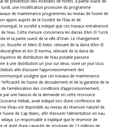
nal de prévention des incendies de forêts. a partie ouest de
in lundi, une modification provisoire du programme
travaux de maintenance programmés au niveau de l’usine de
n appris auprès de la Société de l’Eau et de
muniqué, la société a indiqué que ces travaux entraîneront
e l’eau. Cette mesure concernera les daïras d’Aïn El Turck
eïda et la partie ouest de la ville d’Oran. Le changement
r, Bousfer et Mers El Kebir, relevant de la daïra d’Aïn El
Misserghine et Aïn El Kerma, relevant de la daïra de
réquence de distribution de l’eau potable passera
e à une distribution un jour sur deux, voire un jour tous
obilisés afin d’assurer l’approvisionnement des
Le communiqué souligne que ces travaux de maintenance
l’efficacité de l’usine de dessalement et de la garantie de la
ue de l’amélioration des conditions d’approvisionnement,
e par une hausse de la demande en cette ressource
 Oussama Hellaili, avait indiqué lors d’une conférence de
rve d’eau est disponible au niveau du réservoir naturel de
e l’usine de Cap Blanc, afin d’assurer l’alimentation en eau
a wilaya. Le responsable a expliqué que le réservoir de
t et doté d’une capacité de stockage de 13 millions de