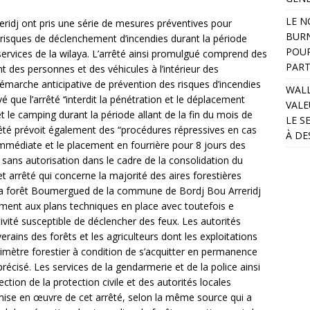
LE N
eridj ont pris une série de mesures préventives pour
BURN
es risques de déclenchement d’incendies durant la période
POUR
services de la wilaya. L’arrêté ainsi promulgué comprend des
PART
 des personnes et des véhicules à l’intérieur des
démarche anticipative de prévention des risques d’incendies
WALL
é que l’arrêté ‘‘interdit la pénétration et le déplacement
VALE
et le camping durant la période allant de la fin du mois de
LE S
rêté prévoit également des “procédures répressives en cas
À DE
e immédiate et le placement en fourrière pour 8 jours des
 sans autorisation dans le cadre de la consolidation du
Cet arrêté qui concerne la majorité des aires forestières
 la forêt Boumergued de la commune de Bordj Bou Arreridj
ment aux plans techniques en place avec toutefois e
ctivité susceptible de déclencher des feux. Les autorités
verains des forêts et les agriculteurs dont les exploitations
érimètre forestier à condition de s’acquitter en permanence
précisé. Les services de la gendarmerie et de la police ainsi
ction de la protection civile et des autorités locales
 mise en œuvre de cet arrêté, selon la même source qui a