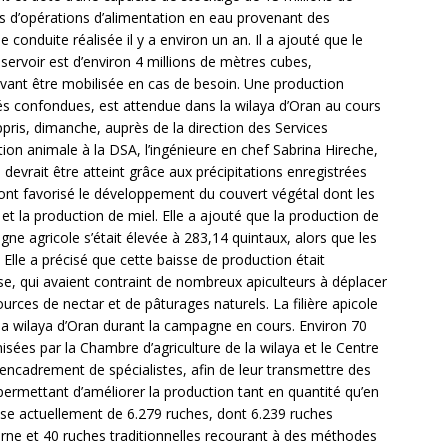
s d’opérations d’alimentation en eau provenant des
conduite réalisée il y a environ un an. Il a ajouté que le
ervoir est d’environ 4 millions de mètres cubes,
uvant être mobilisée en cas de besoin. Une production
tés confondues, est attendue dans la wilaya d’Oran au cours
ris, dimanche, auprès de la direction des Services
ion animale à la DSA, l’ingénieure en chef Sabrina Hireche,
 devrait être atteint grâce aux précipitations enregistrées
 ont favorisé le développement du couvert végétal dont les
et la production de miel. Elle a ajouté que la production de
ne agricole s’était élevée à 283,14 quintaux, alors que les
 Elle a précisé que cette baisse de production était
se, qui avaient contraint de nombreux apiculteurs à déplacer
urces de nectar et de pâturages naturels. La filière apicole
la wilaya d’Oran durant la campagne en cours. Environ 70
sées par la Chambre d’agriculture de la wilaya et le Centre
’encadrement de spécialistes, afin de leur transmettre des
rmettant d’améliorer la production tant en quantité qu’en
pose actuellement de 6.279 ruches, dont 6.239 ruches
rne et 40 ruches traditionnelles recourant à des méthodes