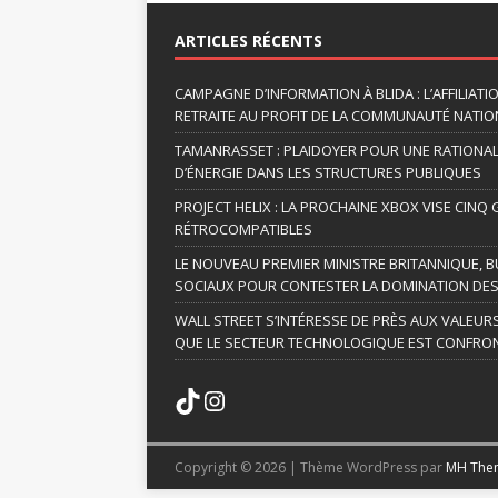
l
t
ARTICLES RÉCENTS
e
r
CAMPAGNE D’INFORMATION À BLIDA : L’AFFILIAT
n
RETRAITE AU PROFIT DE LA COMMUNAUTÉ NATION
a
TAMANRASSET : PLAIDOYER POUR UNE RATIONA
t
D’ÉNERGIE DANS LES STRUCTURES PUBLIQUES
i
v
PROJECT HELIX : LA PROCHAINE XBOX VISE CINQ
RÉTROCOMPATIBLES
e
:
LE NOUVEAU PREMIER MINISTRE BRITANNIQUE, B
SOCIAUX POUR CONTESTER LA DOMINATION DES
WALL STREET S’INTÉRESSE DE PRÈS AUX VALEUR
QUE LE SECTEUR TECHNOLOGIQUE EST CONFRON
Copyright © 2026 | Thème WordPress par
MH The