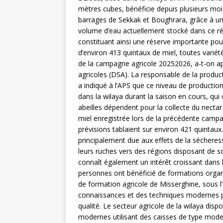
mètres cubes, bénéficie depuis plusieurs moi
barrages de Sekkak et Boughrara, grâce à une 
volume d’eau actuellement stocké dans ce rés
constituant ainsi une réserve importante po
d’environ 413 quintaux de miel, toutes varié
de la campagne agricole 20252026, a-t-on app
agricoles (DSA). La responsable de la product
a indiqué à l’APS que ce niveau de production
dans la wilaya durant la saison en cours, qui
abeilles dépendent pour la collecte du nectar 
miel enregistrée lors de la précédente campag
prévisions tablaient sur environ 421 quintaux.
principalement due aux effets de la sécheres
leurs ruches vers des régions disposant de so
connaît également un intérêt croissant dans 
personnes ont bénéficié de formations organi
de formation agricole de Misserghine, sous l
connaissances et des techniques modernes pe
qualité. Le secteur agricole de la wilaya dis
modernes utilisant des caisses de type mode