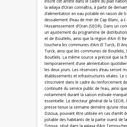
inscrit cet arrêté dans le cadre du plan natio
la wilaya d’Oran connaîtra, à partir de dema
d’alimentation en eau potable en raison de 
dessalement d’eau de mer de Cap Blanc, a-t-o
l’Assainissement d’Oran (SEOR). Dans un com
un ajustement du programme de distribution d
et de Boutlelis, ainsi que la région d’Aïn El B
touchera les communes d’Aïn El Turck, El Anço
Turck, ainsi que les communes de Boutlelis, 
Boutlelis. La même source a précisé que la f
temporairement d’une alimentation quotidienn
les deux jours. Les réservoirs d’eau seront m
établissements et infrastructures vitales. 
s’inscrivent dans le cadre du renforcement de 
continuité du service public de l’eau, ainsi q
notamment durant la saison estivale marqué
essentielle. Le directeur général de la SEOR,
presse tenue la semaine dernière qu’une rése
Dzioua, pouvant être utilisée en cas d’arrêt d
potable des habitants de la partie ouest de l
Dzioua, situé dans la wilaya d’Aïn Temouchen