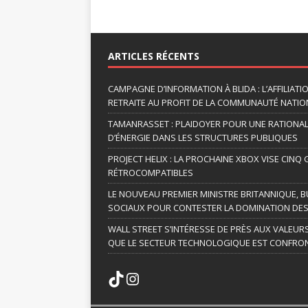
A
l
t
ARTICLES RÉCENTS
e
r
CAMPAGNE D’INFORMATION À BLIDA : L’AFFILIAT
n
RETRAITE AU PROFIT DE LA COMMUNAUTÉ NATION
a
TAMANRASSET : PLAIDOYER POUR UNE RATIONA
t
D’ÉNERGIE DANS LES STRUCTURES PUBLIQUES
i
v
PROJECT HELIX : LA PROCHAINE XBOX VISE CINQ
RÉTROCOMPATIBLES
e
:
LE NOUVEAU PREMIER MINISTRE BRITANNIQUE, B
SOCIAUX POUR CONTESTER LA DOMINATION DES
WALL STREET S’INTÉRESSE DE PRÈS AUX VALEUR
QUE LE SECTEUR TECHNOLOGIQUE EST CONFRON