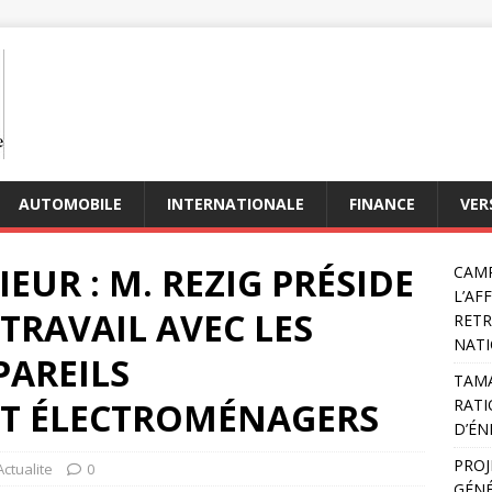
AUTOMOBILE
INTERNATIONALE
FINANCE
VER
UR : M. REZIG PRÉSIDE
CAMP
L’AF
TRAVAIL AVEC LES
RETR
NATI
PAREILS
TAMA
ET ÉLECTROMÉNAGERS
RATI
D’ÉN
PROJ
Actualite
0
GÉNÉ