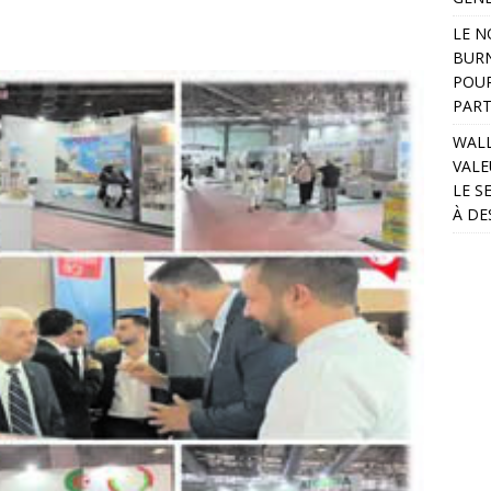
LE N
BURN
POUR
PART
WALL
VALE
LE S
À DE