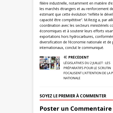
filière industrielle, notamment en matière d
les marchés étrangers et au renforcement de 
estimant que cette évolution “reflète le déve
capacité être compétitive”. M.Rezig a, par a
coordination avec les secteurs ministériels
économiques et à soutenir leurs efforts visan
exportations hors hydrocarbures, conforméme
diversification de l’économie nationale et d
internationaux, conclut le communiqué.
PRÉCÉDENT
LÉGISLATIVES DU 2 JUILLET : LES
PRÉPARATIFS POUR LE SCRUTIN
FOCALISENT L’ATTENTION DE LA 
NATIONALE
SOYEZ LE PREMIER À COMMENTER
Poster un Commentaire