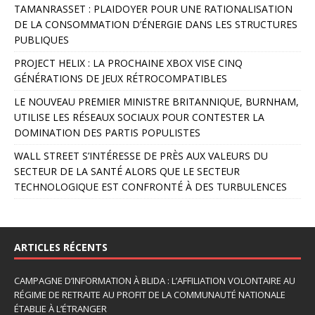
r
TAMANRASSET : PLAIDOYER POUR UNE RATIONALISATION
n
DE LA CONSOMMATION D’ÉNERGIE DANS LES STRUCTURES
a
PUBLIQUES
t
PROJECT HELIX : LA PROCHAINE XBOX VISE CINQ
i
GÉNÉRATIONS DE JEUX RÉTROCOMPATIBLES
v
e
LE NOUVEAU PREMIER MINISTRE BRITANNIQUE, BURNHAM,
:
UTILISE LES RÉSEAUX SOCIAUX POUR CONTESTER LA
DOMINATION DES PARTIS POPULISTES
WALL STREET S’INTÉRESSE DE PRÈS AUX VALEURS DU
SECTEUR DE LA SANTÉ ALORS QUE LE SECTEUR
TECHNOLOGIQUE EST CONFRONTÉ À DES TURBULENCES
ARTICLES RÉCENTS
CAMPAGNE D’INFORMATION À BLIDA : L’AFFILIATION VOLONTAIRE AU
RÉGIME DE RETRAITE AU PROFIT DE LA COMMUNAUTÉ NATIONALE
ÉTABLIE À L’ÉTRANGER