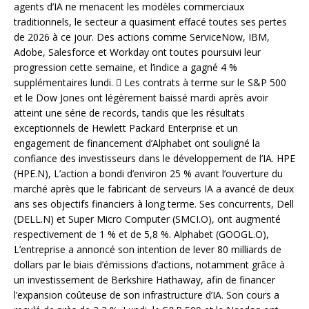
agents d’IA ne menacent les modèles commerciaux
traditionnels, le secteur a quasiment effacé toutes ses pertes
de 2026 à ce jour. Des actions comme ServiceNow, IBM,
Adobe, Salesforce et Workday ont toutes poursuivi leur
progression cette semaine, et l’indice a gagné 4 %
supplémentaires lundi.  Les contrats à terme sur le S&P 500
et le Dow Jones ont légèrement baissé mardi après avoir
atteint une série de records, tandis que les résultats
exceptionnels de Hewlett Packard Enterprise et un
engagement de financement d’Alphabet ont souligné la
confiance des investisseurs dans le développement de l’IA. HPE
(HPE.N), L’action a bondi d’environ 25 % avant l’ouverture du
marché après que le fabricant de serveurs IA a avancé de deux
ans ses objectifs financiers à long terme. Ses concurrents, Dell
(DELL.N) et Super Micro Computer (SMCI.O), ont augmenté
respectivement de 1 % et de 5,8 %. Alphabet (GOOGL.O),
L’entreprise a annoncé son intention de lever 80 milliards de
dollars par le biais d’émissions d’actions, notamment grâce à
un investissement de Berkshire Hathaway, afin de financer
l’expansion coûteuse de son infrastructure d’IA. Son cours a