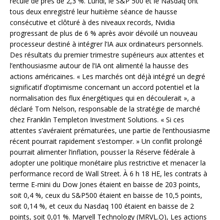
reculé de près de 2,3 %. Lundi, le S&P 500 et le Nasdaq ont
tous deux enregistré leur huitième séance de hausse
consécutive et clôturé à des niveaux records, Nvidia
progressant de plus de 6 % après avoir dévoilé un nouveau
processeur destiné à intégrer l’IA aux ordinateurs personnels.
Des résultats du premier trimestre supérieurs aux attentes et
l’enthousiasme autour de l’IA ont alimenté la hausse des
actions américaines. « Les marchés ont déjà intégré un degré
significatif d’optimisme concernant un accord potentiel et la
normalisation des flux énergétiques qui en découlerait », a
déclaré Tom Nelson, responsable de la stratégie de marché
chez Franklin Templeton Investment Solutions. « Si ces
attentes s’avéraient prématurées, une partie de l’enthousiasme
récent pourrait rapidement s’estomper. » Un conflit prolongé
pourrait alimenter l’inflation, pousser la Réserve fédérale à
adopter une politique monétaire plus restrictive et menacer la
performance record de Wall Street. À 6 h 18 HE, les contrats à
terme E-mini du Dow Jones étaient en baisse de 203 points,
soit 0,4 %, ceux du S&P500 étaient en baisse de 10,5 points,
soit 0,14 %, et ceux du Nasdaq 100 étaient en baisse de 2
points, soit 0,01 %. Marvell Technology (MRVL.O), Les actions