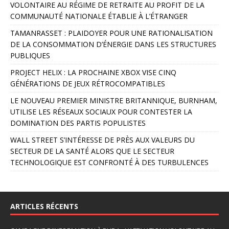
VOLONTAIRE AU RÉGIME DE RETRAITE AU PROFIT DE LA
t
COMMUNAUTÉ NATIONALE ÉTABLIE À L’ÉTRANGER
e
r
TAMANRASSET : PLAIDOYER POUR UNE RATIONALISATION
n
DE LA CONSOMMATION D’ÉNERGIE DANS LES STRUCTURES
a
PUBLIQUES
t
PROJECT HELIX : LA PROCHAINE XBOX VISE CINQ
i
GÉNÉRATIONS DE JEUX RÉTROCOMPATIBLES
v
e
LE NOUVEAU PREMIER MINISTRE BRITANNIQUE, BURNHAM,
:
UTILISE LES RÉSEAUX SOCIAUX POUR CONTESTER LA
DOMINATION DES PARTIS POPULISTES
WALL STREET S’INTÉRESSE DE PRÈS AUX VALEURS DU
SECTEUR DE LA SANTÉ ALORS QUE LE SECTEUR
TECHNOLOGIQUE EST CONFRONTÉ À DES TURBULENCES
ARTICLES RÉCENTS