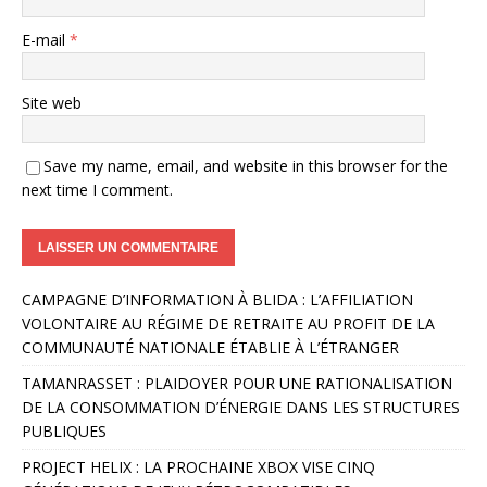
E-mail
*
Site web
Save my name, email, and website in this browser for the
next time I comment.
A
CAMPAGNE D’INFORMATION À BLIDA : L’AFFILIATION
l
VOLONTAIRE AU RÉGIME DE RETRAITE AU PROFIT DE LA
t
COMMUNAUTÉ NATIONALE ÉTABLIE À L’ÉTRANGER
e
r
TAMANRASSET : PLAIDOYER POUR UNE RATIONALISATION
n
DE LA CONSOMMATION D’ÉNERGIE DANS LES STRUCTURES
a
PUBLIQUES
t
PROJECT HELIX : LA PROCHAINE XBOX VISE CINQ
i