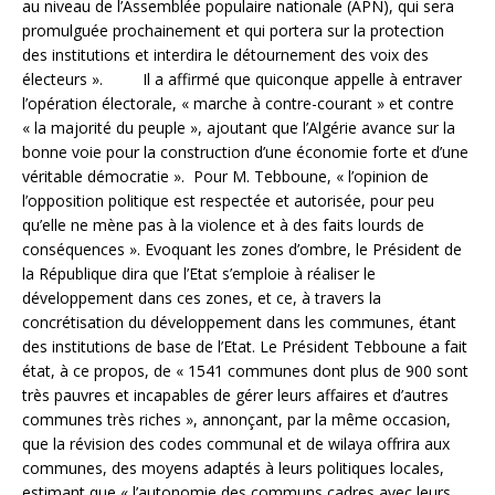
au niveau de l’Assemblée populaire nationale (APN), qui sera
promulguée prochainement et qui portera sur la protection
des institutions et interdira le détournement des voix des
électeurs ». Il a affirmé que quiconque appelle à entraver
l’opération électorale, « marche à contre-courant » et contre
« la majorité du peuple », ajoutant que l’Algérie avance sur la
bonne voie pour la construction d’une économie forte et d’une
véritable démocratie ». Pour M. Tebboune, « l’opinion de
l’opposition politique est respectée et autorisée, pour peu
qu’elle ne mène pas à la violence et à des faits lourds de
conséquences ». Evoquant les zones d’ombre, le Président de
la République dira que l’Etat s’emploie à réaliser le
développement dans ces zones, et ce, à travers la
concrétisation du développement dans les communes, étant
des institutions de base de l’Etat. Le Président Tebboune a fait
état, à ce propos, de « 1541 communes dont plus de 900 sont
très pauvres et incapables de gérer leurs affaires et d’autres
communes très riches », annonçant, par la même occasion,
que la révision des codes communal et de wilaya offrira aux
communes, des moyens adaptés à leurs politiques locales,
estimant que « l’autonomie des communs cadres avec leurs